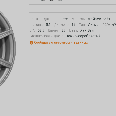
Производитель:
I Free
Модель:
Майами лайт
Ширина:
5.5
Диаметр:
14
Тип:
Литые
PCD:
4*
DIA:
58.5
Вылет:
35
Цвет:
Хай Вэй
Расшифровка цвета:
Темно-серебристый
Сообщить о неточности в данных
info