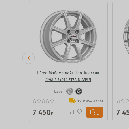
Вэй
I Free Майами лайт Нео-Классик
58.5
4*98 5.5xR14 ET35 DIA58.5
Цвет:
ь под заказ
есть под заказ
7 450
7 4
₽