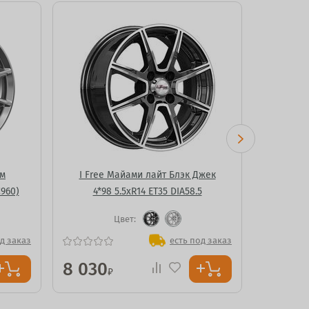
ум
I Free Майами лайт Блэк Джек
I 
C960)
4*98 5.5xR14 ET35 DIA58.5
4*9
Цвет:
Ц
д заказ
есть под заказ
8 030
8 030
₽