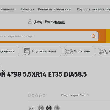
компании
Помощь
Контакты и магазины
Корпоративным клие
Вход
Регистрация
 давления
Грузовые шины
Мотошины
т
Й 4*98 5.5XR14 ET35 DIA58.5
Код товара:
724501
Цвет: