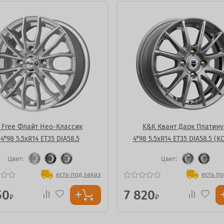
I Free Флайт Нео-Классик
K&K Квант Дарк Платин
4*98 5.5xR14 ET35 DIA58.5
4*98 5.5xR14 ET35 DIA58.5 (K
Цвет:
Цвет:
есть под заказ
есть по
50
7 820
₽
₽