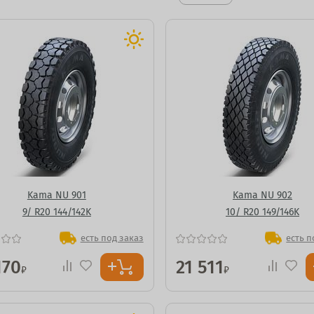
Kama NU 901
Kama NU 902
9/ R20 144/142K
10/ R20 149/146K
есть под заказ
есть п
170
21 511
₽
₽