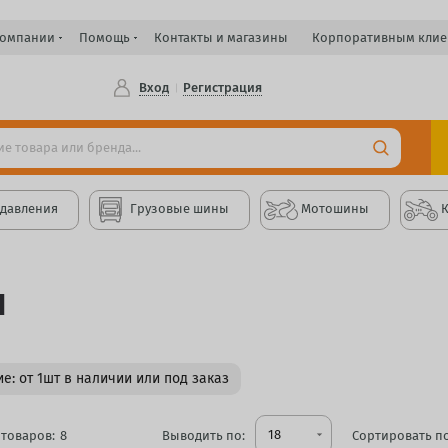
компании
Помощь
Контакты и магазины
Корпоративным клие
Вход
Регистрация
 давления
Грузовые шины
Мотошины
Н
е: от 1шт в наличии или под заказ
18
товаров:
8
Выводить по:
arrow_drop_down
Сортировать по