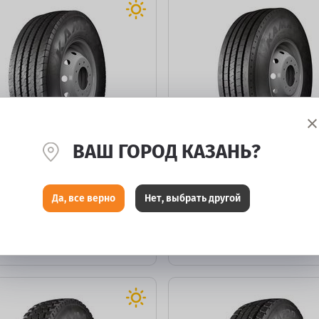
ВАШ ГОРОД КАЗАНЬ?
Kama NF-202
Kama NF 201
295/80 R22,5 152/148M
295/80 R22,5 152/148M
Да, все верно
Нет, выбрать другой
есть под заказ
есть п
100
28 750
₽
₽