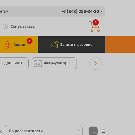
+7 (843) 258-34-30
нтам
0
Статус заказа
3
Акции
Запись на сервис
Квадрошины
Аккумуляторы
По релевантности
:
arrow_drop_down