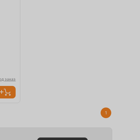
од заказ
1