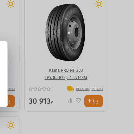
Kama PRO NF 203
295/80 R22,5 152/148M
од заказ
есть под заказ
30 913
₽