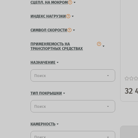
СЦЕПЛ. НА МОКРОМ
ИНДЕКС НАГРУЗКИ
СИМВОЛ СКОРОСТИ
ПРИМЕНЯЕМОСТЬ НА
ТРАНСПОРТНЫХ СРЕДСТВАХ
НАЗНАЧЕНИЕ
arrow_drop_down
32 
ТИП ПОКРЫШКИ
arrow_drop_down
КАМЕРНОСТЬ
arrow_drop_down