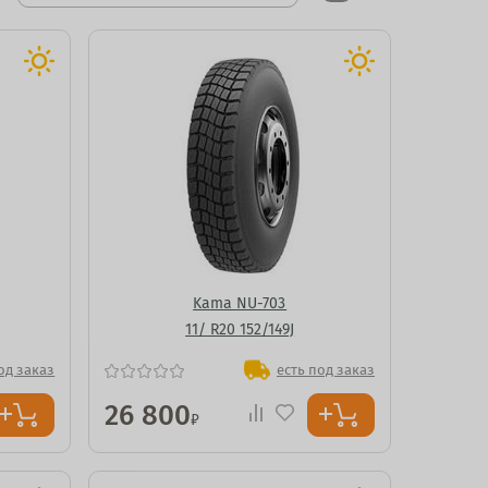
Kama NU-703
11/ R20 152/149J
од заказ
есть под заказ
26 800
₽