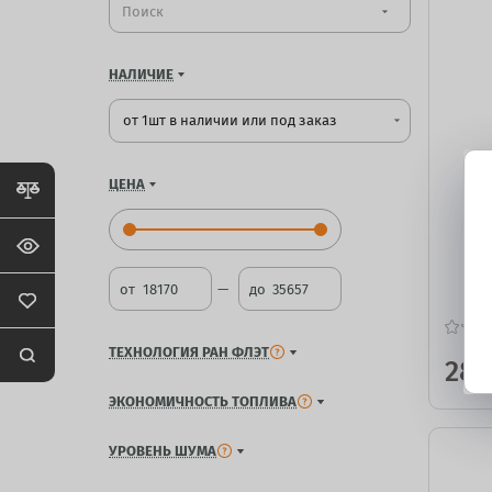
arrow_drop_down
НАЛИЧИЕ
от 1шт в наличии или под заказ
arrow_drop_down
ЦЕНА
от
до
ТЕХНОЛОГИЯ РАН ФЛЭТ
28 
ЭКОНОМИЧНОСТЬ ТОПЛИВА
УРОВЕНЬ ШУМА