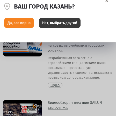
Видео
ВАШ ГОРОД КАЗАНЬ?
Видеообзор летних шин Sailun
Да, все верно
Нет, выбрать другой
Atrezzo Elite
Летняя шина Sailun Atrezzo Elite
предназначена для применения на
легковых автомобилях в городских
условиях.
Разработанная совместно с
европейскими специалистами шина
показывает превосходную
управляемость и сцепление, оставаясь в
невысоком ценовом диапазоне.
Видео
Видеообзор летних шин SAILUN
ATREZZO ZSR